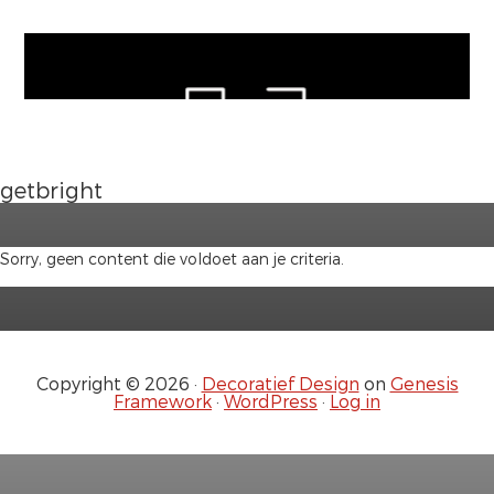
Door
naar
de
hoofd
inhoud
getbright
Sorry, geen content die voldoet aan je criteria.
Copyright © 2026 ·
Decoratief Design
on
Genesis
Framework
·
WordPress
·
Log in